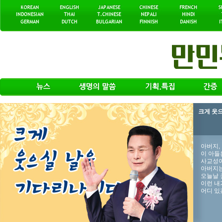
크게 웃
아버지,
이 아들
사교성이
아버지는
오늘날 
이런 내
어디 있겠