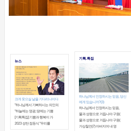
기획.특집
뉴스
하나님께서 인정하시는 믿음, 당신
크게 웃으실 날을 기다리나이다
에게 있습니까?(3)
"하나님께서 기뻐하시는 의인의
하나님께서 인정하시는 믿음,
"하늘에는 영광, 땅에는 기쁨
물과 성령으로 거듭나야 구원(
[기획특집] 기쁨과 행복이 가
물과 성령으로 거듭나야 구원(
2023 성탄 점등식 "우리를
가상칠언(7) 아버지여 내 영