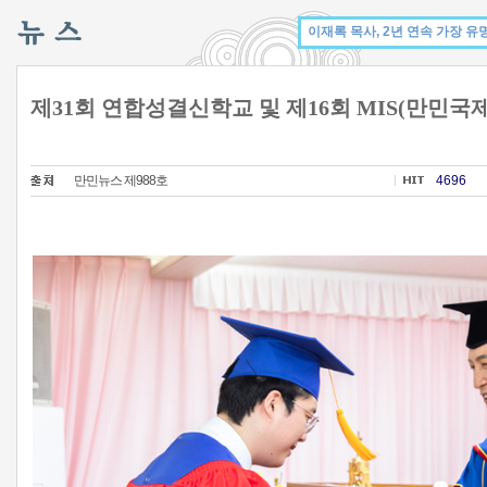
제31회 연합성결신학교 및 제16회 MIS(만민국
만민뉴스 제988호
4696