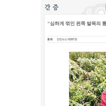
"심하게 꺾인 왼쪽 발목의 
만민뉴스 제997호