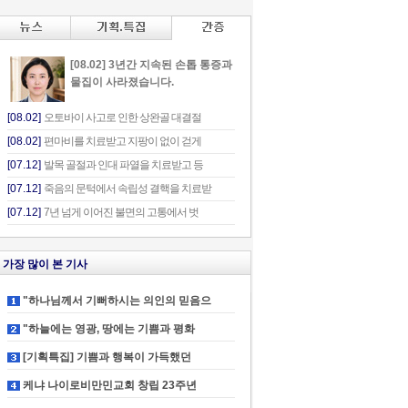
[08.02] 3년간 지속된 손톱 통증과
물집이 사라졌습니다.
[08.02]
오토바이 사고로 인한 상완골 대결절
[08.02]
편마비를 치료받고 지팡이 없이 걷게
[07.12]
발목 골절과 인대 파열을 치료받고 등
[07.12]
죽음의 문턱에서 속립성 결핵을 치료받
[07.12]
7년 넘게 이어진 불면의 고통에서 벗
가장 많이 본 기사
"하나님께서 기뻐하시는 의인의 믿음으
"하늘에는 영광, 땅에는 기쁨과 평화
[기획특집] 기쁨과 행복이 가득했던
케냐 나이로비만민교회 창립 23주년