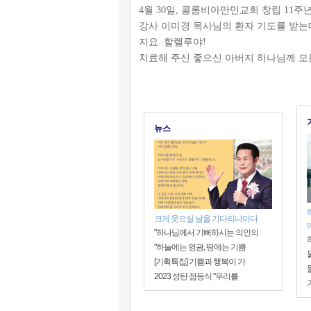
4월 30일, 콜롬비아만민교회 창립 11주
강사 이미경 목사님의 환자 기도를 받는데
지요. 할렐루야!
치료해 주신 좋으신 아버지 하나님께 모
뉴스
크게 웃으실 날을 기다리나이다
"하나님께서 기뻐하시는 의인의
"하늘에는 영광, 땅에는 기쁨
[기획특집] 기쁨과 행복이 가
2023 성탄 점등식 "우리를