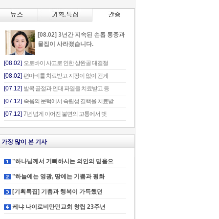
[08.02] 3년간 지속된 손톱 통증과
물집이 사라졌습니다.
[08.02]
오토바이 사고로 인한 상완골 대결절
[08.02]
편마비를 치료받고 지팡이 없이 걷게
[07.12]
발목 골절과 인대 파열을 치료받고 등
[07.12]
죽음의 문턱에서 속립성 결핵을 치료받
[07.12]
7년 넘게 이어진 불면의 고통에서 벗
가장 많이 본 기사
"하나님께서 기뻐하시는 의인의 믿음으
"하늘에는 영광, 땅에는 기쁨과 평화
[기획특집] 기쁨과 행복이 가득했던
케냐 나이로비만민교회 창립 23주년