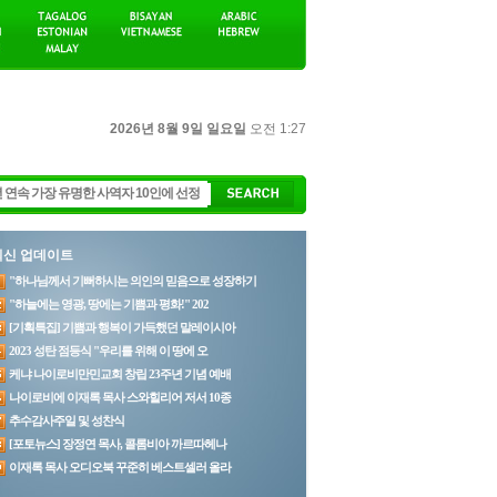
2026년 8월 9일 일요일
오전 1:27
최신 업데이트
"하나님께서 기뻐하시는 의인의 믿음으로 성장하기
"하늘에는 영광, 땅에는 기쁨과 평화!" 202
[기획특집] 기쁨과 행복이 가득했던 말레이시아
2023 성탄 점등식 "우리를 위해 이 땅에 오
케냐 나이로비만민교회 창립 23주년 기념 예배
나이로비에 이재록 목사 스와힐리어 저서 10종
추수감사주일 및 성찬식
[포토뉴스] 장정연 목사, 콜롬비아 까르따헤나
이재록 목사 오디오북 꾸준히 베스트셀러 올라