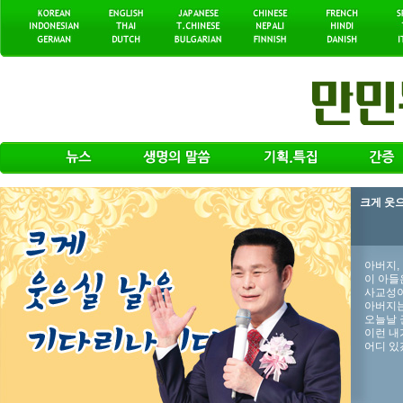
크게 웃
아버지,
이 아들
사교성이
아버지는
오늘날 
이런 내
어디 있겠