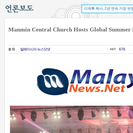
Manmin Central Church Hosts Global Summer R
말레이시아 뉴스닷넷
676