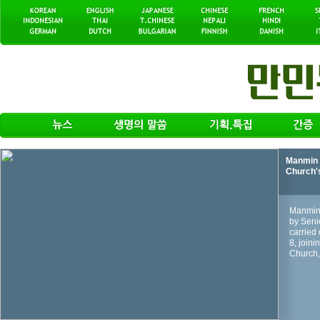
Manmin 
Church'
Manmin 
by Seni
carried 
8, join
Church, 