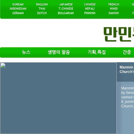
Manmin 
Church'
Manmin 
by Seni
carried 
8, join
Church, 