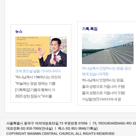
기획.특집
뉴스
하나님께서 인정하시는 믿음, 당신
크게 웃으실 날을 기다리나이다
에게 있습니까?(3)
"하나님께서 기뻐하시는 의인의
하나님께서 인정하시는 믿음,
"하늘에는 영광, 땅에는 기쁨
물과 성령으로 거듭나야 구원(
[기획특집] 기쁨과 행복이 가
물과 성령으로 거듭나야 구원(
2023 성탄 점등식 "우리를
가상칠언(7) 아버지여 내 영
서울특별시 동작구 여의대방로22길 73 우편번호 07056 ㅣ 73, YEOUIDAEBANG-RO 22-G
대표전화 02) 818-7000(안내실) ㅣ 팩스 02) 851-3846(기획실)
COPYRIGHT MANMIN CENTRAL CHURCH, ALL RIGHTS RESERVED