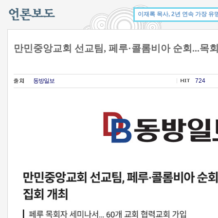
만민중앙교회 선교팀, 페루·콜롬비아 순회...목
동방일보
724