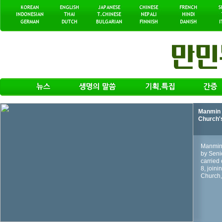
Manmin 
Church'
Manmin 
by Seni
carried 
8, join
Church, 