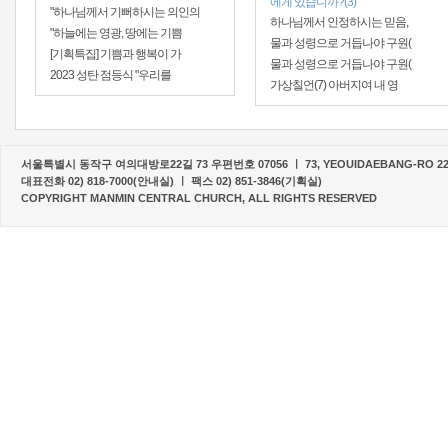
에게 있습니까?(3)
"하나님께서 기뻐하시는 의인의
하나님께서 인정하시는 믿음,
"하늘에는 영광, 땅에는 기쁨
물과 성령으로 거듭나야 구원(
[기획특집] 기쁨과 행복이 가
물과 성령으로 거듭나야 구원(
2023 성탄 점등식 "우리를
가상칠언(7) 아버지여 내 영
서울특별시 동작구 여의대방로22길 73 우편번호 07056 ㅣ 73, YEOUIDAEBANG-RO 22-G
대표전화 02) 818-7000(안내실) ㅣ 팩스 02) 851-3846(기획실)
COPYRIGHT MANMIN CENTRAL CHURCH, ALL RIGHTS RESERVED