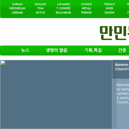
Manmin 
Church'
Manmin 
by Seni
carried 
8, join
Church, 