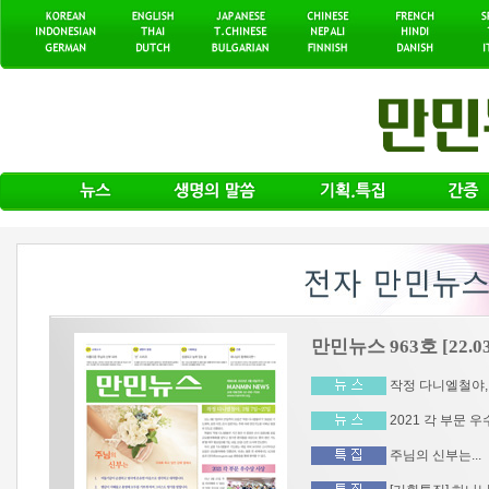
만민뉴스 963호 [22.03
작정 다니엘철야, 3
2021 각 부문 우
주님의 신부는...