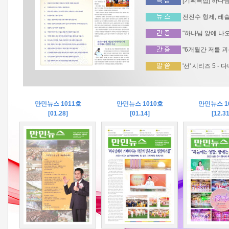
[기획특집] 하나님
전진수 형제, 레
"하나님 앞에 나오
"6개월간 저를 괴
'선' 시리즈 5 - 
만민뉴스 1011호
만민뉴스 1010호
만민뉴스 1
[01.28]
[01.14]
[12.31