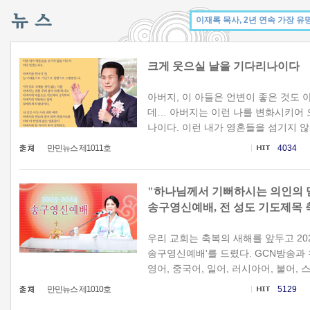
크게 웃으실 날을 기다리나이다
아버지, 이 아들은 언변이 좋은 것도
데… 아버지는 이런 나를 변화시키어 
나이다. 이런 내가 영혼들을 섬기지 않을
만민뉴스 제1011호
4034
"하나님께서 기뻐하시는 의인의 믿음
송구영신예배, 전 성도 기도제목
우리 교회는 축복의 새해를 앞두고 2023년 
송구영신예배'를 드렸다. GCN방송과
영어, 중국어, 일어, 러시아어, 불어, 스페
만민뉴스 제1010호
5129