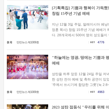
[기획특집] 기쁨과 행복이 가득
창립 15주년 기념 예배
지난 12월 3일 주일, 말레이시아 페
정훈 목사) 창립 15주년 기념 예배가
다. 28개국에서 500여 명의 성도들이 
만민뉴스 제1009호
4776
"하늘에는 영광, 땅에는 기쁨과 평화
예배
성탄을 하루 앞둔 12월 24일 주일 
한 성탄 전야 예배 및 축하 공연이 있
'주께서 쓰시기에 합당한 그릇'(눅 2:8~
만민뉴스 제1009호
4963
2023 성탄 점등식 "우리를 위해 