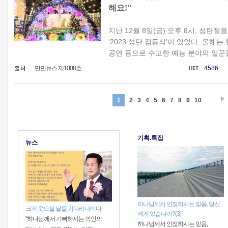
해요!"
지난 12월 8일(금) 오후 8시, 성탄
'2023 성탄 점등식'이 있었다. 올해는
공연 등으로 수고한 예능 분야의 일꾼들이
만민뉴스 제1008호
4586
1
2
3
4
5
6
7
8
9
10
기획.특집
뉴스
하나님께서 인정하시는 믿음, 당신
크게 웃으실 날을 기다리나이다
에게 있습니까?(3)
"하나님께서 기뻐하시는 의인의
하나님께서 인정하시는 믿음,