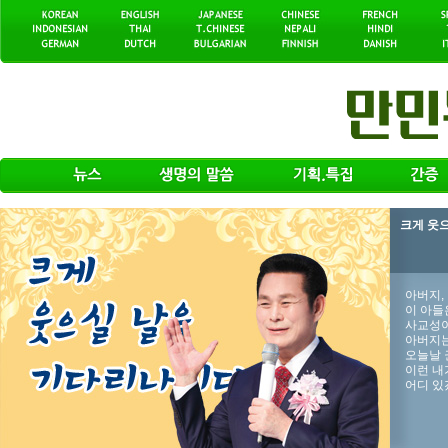
크게 웃
아버지,
이 아들
사교성이
아버지는
오늘날 
이런 내
어디 있겠