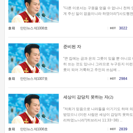
"다른 이로서는 구원을 얻을 수 없나니 천하
게 주신 일이 없음이니라 하였더라"(사도행전 4:1
만민뉴스 제1008호
3022
준비된 자
"큰 집에는 금과 은의 그릇이 있을 뿐 아니요
히 쓰는 것도 있나니 그러므로 누구든지 이런
릇이 되어 거룩하고 주인의 쓰심에 ...
만민뉴스 제1007호
2984
세상이 감당치 못하는 자(2)
"저희가 믿음으로 나라들을 이기기도 하며 의
받았으니 (이런 사람은 세상이 감당치 못하도
리하였느니라"(히브리서 11:33~38) ...
만민뉴스 제1006호
2839