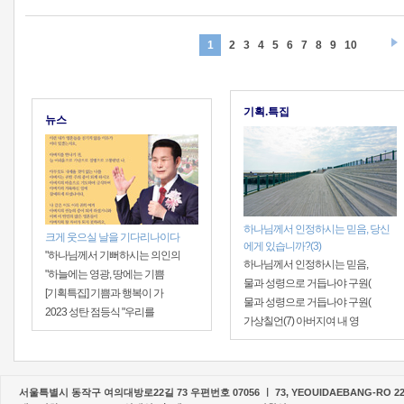
1
2
3
4
5
6
7
8
9
10
기획.특집
뉴스
하나님께서 인정하시는 믿음, 당신
크게 웃으실 날을 기다리나이다
에게 있습니까?(3)
"하나님께서 기뻐하시는 의인의
하나님께서 인정하시는 믿음,
"하늘에는 영광, 땅에는 기쁨
물과 성령으로 거듭나야 구원(
[기획특집] 기쁨과 행복이 가
물과 성령으로 거듭나야 구원(
2023 성탄 점등식 "우리를
가상칠언(7) 아버지여 내 영
서울특별시 동작구 여의대방로22길 73 우편번호 07056 ㅣ 73, YEOUIDAEBANG-RO 22-G