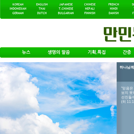
하나님께서
"믿음은
보지 못
선진들이
(히 11:1~