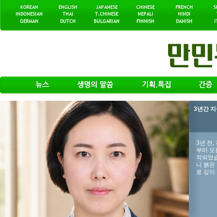
3년간 
3년 전
부터 오
작되었습
니 붉은
로 깊이 