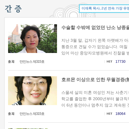
수술할 수밖에 없었던 난소 낭종
지난 3월 말, 갑자기 왼쪽 아랫배가 
통증으로 견딜 수가 없었습니다. 며칠
있어 마산 중앙자모병원에서 진찰을 받았습
만민뉴스 제315호
17730
호르몬 이상으로 인한 무월경증(
스물세 살의 미혼 여성인 저는 사춘기
학교를 졸업한 후 2000년부터 불규
이 6년 동안이나 멈추지 않고 계속된 것
만민뉴스 제315호
18064