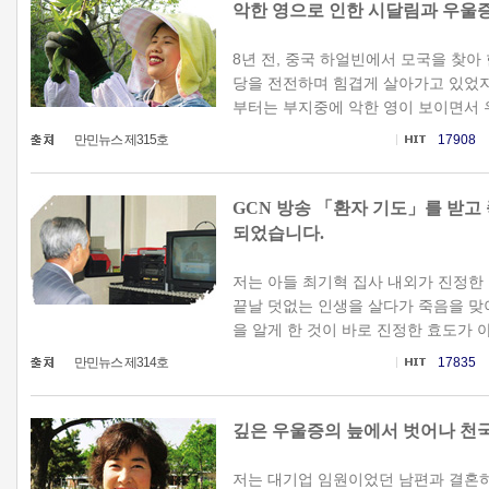
악한 영으로 인한 시달림과 우울
8년 전, 중국 하얼빈에서 모국을 찾아 
당을 전전하며 힘겹게 살아가고 있었지요
부터는 부지중에 악한 영이 보이면서 우
만민뉴스 제315호
17908
GCN 방송 「환자 기도」를 받고
되었습니다.
저는 아들 최기혁 집사 내외가 진정한
끝날 덧없는 인생을 살다가 죽음을 맞
을 알게 한 것이 바로 진정한 효도가 아
만민뉴스 제314호
17835
깊은 우울증의 늪에서 벗어나 천
저는 대기업 임원이었던 남편과 결혼하