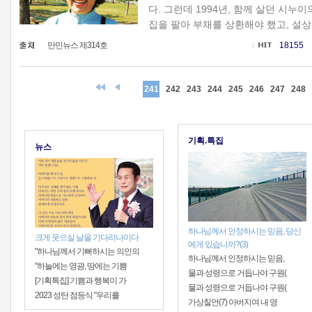
다. 그런데 1994년, 함께 살던 시누
집을 팔아 부채를 상환해야 했고, 설상
만민뉴스 제314호
18155
241
242
243
244
245
246
247
248
기획.특집
뉴스
하나님께서 인정하시는 믿음, 당신
크게 웃으실 날을 기다리나이다
에게 있습니까?(3)
"하나님께서 기뻐하시는 의인의
하나님께서 인정하시는 믿음,
"하늘에는 영광, 땅에는 기쁨
물과 성령으로 거듭나야 구원(
[기획특집] 기쁨과 행복이 가
물과 성령으로 거듭나야 구원(
2023 성탄 점등식 "우리를
가상칠언(7) 아버지여 내 영