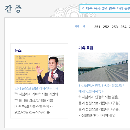
251
252
253
254
기획.특집
뉴스
하나님께서 인정하시는 믿음, 당신
크게 웃으실 날을 기다리나이다
에게 있습니까?(3)
"하나님께서 기뻐하시는 의인의
하나님께서 인정하시는 믿음,
"하늘에는 영광, 땅에는 기쁨
물과 성령으로 거듭나야 구원(
[기획특집] 기쁨과 행복이 가
물과 성령으로 거듭나야 구원(
2023 성탄 점등식 "우리를
가상칠언(7) 아버지여 내 영