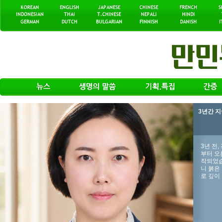
3년간 
3년 전
부터 오
작되었습
니 붉은
로 깊이 