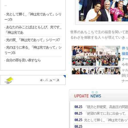
...
光として輝く_ 「神は光であって」シリ
ーズ9
あなたのみことばはともしび、光です_
世界のあちこちで主の福音を聞いて
「神は光であ
るわざを体験する人々が増えていき ..
光の実_ 「神は光であって」シリーズ7
光のほうに来る_ 「神は光であって」シ
伴
リーズ6
福
ナ
自分の罪を言い表すなら
今年
ャ
師
ナー
08.25
「聴力と肝硬変、高血圧の問題
08.25
「絶望の果てに主に出会って、
08.25
光として輝く_ 「神は光であっ
08.25