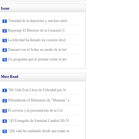
Issue
“Sanidad de la depresión y muchas enfer
Reportaje El Misterio de la Creación (1
La felicidad ha llenado mi corazón desd
Danzaré con el Señor en medio de la bel
Un programa que le permite sentir el am
Most Read
“Mi Vida Está Llena de Felicidad por Je
Difundiendo el Ministerio de “Manmin” a
El servicio y la presentación de la Cel
“¡El Evangelio de Santidad Cambió Mi Vi
“¡Mi vida ha cambiado desde que todas m