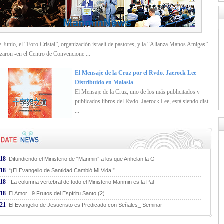
e Junio, el “Foro Cristal”, organización israelí de pastores, y la “Alianza Manos Amigas”
zaron -en el Centro de Convencione ...
El Mensaje de la Cruz por el Rvdo. Jaerock Lee
Distribuido en Malasia
El Mensaje de la Cruz, uno de los más publicitados y
publicados libros del Rvdo. Jaerock Lee, está siendo dist
...
.18
Difundiendo el Ministerio de “Manmin” a los que Anhelan la G
.18
“¡El Evangelio de Santidad Cambió Mi Vida!”
.18
“La columna vertebral de todo el Ministerio Manmin es la Pal
.18
El Amor_ 9 Frutos del Espíritu Santo (2)
.21
El Evangelio de Jesucristo es Predicado con Señales_ Seminar