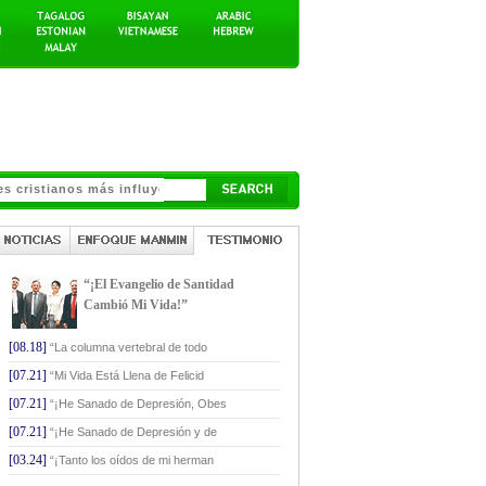
“¡El Evangelio de Santidad
Cambió Mi Vida!”
[08.18]
“La columna vertebral de todo
[07.21]
“Mi Vida Está Llena de Felicid
[07.21]
“¡He Sanado de Depresión, Obes
[07.21]
“¡He Sanado de Depresión y de
[03.24]
“¡Tanto los oídos de mi herman